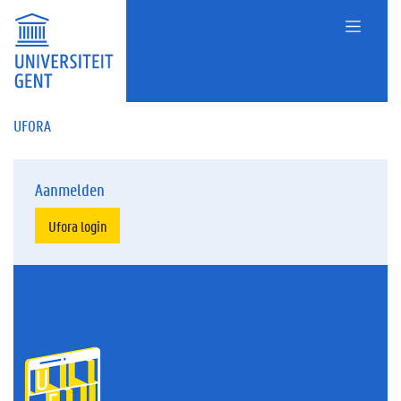
UFORA
Aanmelden
Ufora login