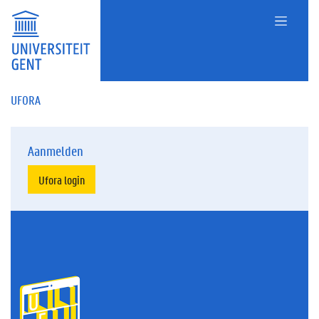
UFORA
Aanmelden
Ufora login