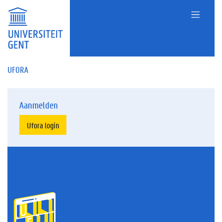
UFORA
Aanmelden
Ufora login