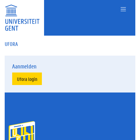
UFORA
Aanmelden
Ufora login